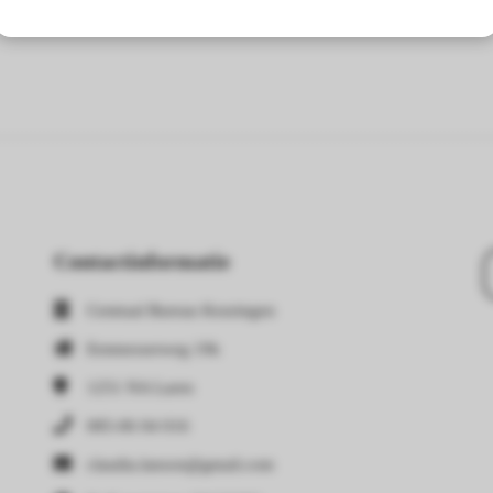
Contactinformatie
Centraal Bureau Keuringen
Eemnesserweg 19k
1251 NA
Laren
085-06 04 016
claudia.lanson@gmail.com